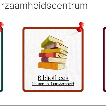
urzaamheidscentrum